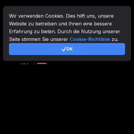
CryptoTab-Familie
Wir verwenden Cookies. Dies hilft uns, unsere
CryptoTab
Browser
Website zu betreiben und Ihnen eine bessere
Erfahrung zu bieten. Durch die Nutzung unserer
CryptoTab
für Android
MAX
Seite stimmen Sie unserer
Cookie-Richtlinie
zu.
CryptoTab
für Android
PRO
OK
CryptoTab
für Android
LITE
CT Pool
NEW
CryptoTab
Farm
CTags
NEW
CT VPN
CB.click
CryptoTab
START
BONUS
CTabs
BONUS