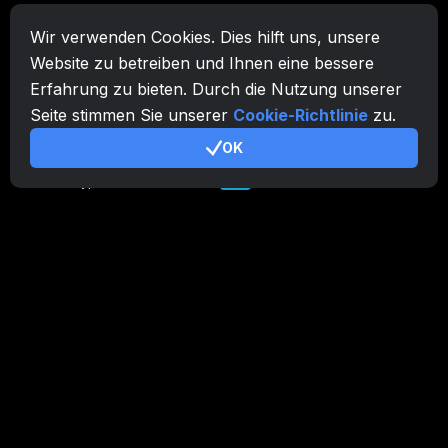
Wir verwenden Cookies. Dies hilft uns, unsere
CryptoTab-Familie
Website zu betreiben und Ihnen eine bessere
CryptoTab
Browser
Erfahrung zu bieten. Durch die Nutzung unserer
CryptoTab
für Android
MAX
Seite stimmen Sie unserer
Cookie-Richtlinie
zu.
CryptoTab
für Android
OK
PRO
CryptoTab
für Android
LITE
CT Pool
NEW
CryptoTab
Farm
CTags
NEW
CT VPN
CB.click
CryptoTab
START
BONUS
CTabs
BONUS