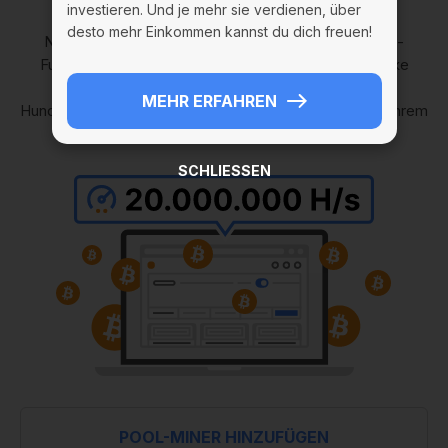
investieren. Und je mehr sie verdienen, über
desto mehr Einkommen kannst du dich freuen!
Nein, das ist kein Traum! Mit der neuen Pool-Mining-
Funktion können Sie die 20-Millionen-Hashrate-Marke
überschreiten und Ihr Einkommen um das
MEHR ERFAHREN
Hunderttausendfache steigern. Und es ist bereits auf Ihrem
PC mit nur ein paar Klicks verfügbar.
SCHLIESSEN
POOL-MINER HINZUFÜGEN