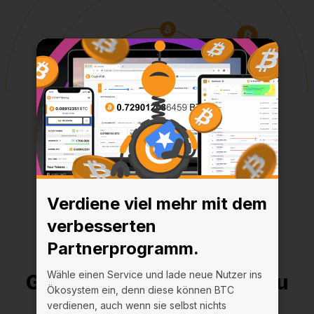
Verdiene viel mehr mit dem
verbesserten
Partnerprogramm.
Erhöhen Sie Ihre Mining-
Wähle einen Service und lade neue Nutzer ins
Geschwindigkeit um bis zu
Ökosystem ein, denn diese können BTC
20 Millionen H/s
verdienen, auch wenn sie selbst nichts