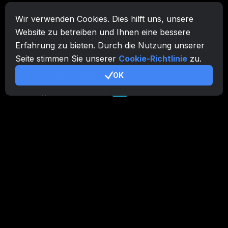
Wir verwenden Cookies. Dies hilft uns, unsere
CryptoTab-Familie
Website zu betreiben und Ihnen eine bessere
CryptoTab
Browser
Erfahrung zu bieten. Durch die Nutzung unserer
CryptoTab
für Android
MAX
Seite stimmen Sie unserer
Cookie-Richtlinie
zu.
CryptoTab
für Android
OK
PRO
CryptoTab
für Android
LITE
CT Pool
NEW
CryptoTab
Farm
CTags
NEW
CT VPN
CB.click
CryptoTab
START
BONUS
CTabs
BONUS