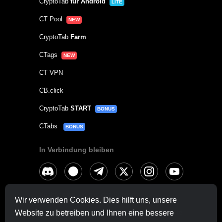
CryptoTab
für Android
LITE
CT Pool
NEW
CryptoTab
Farm
CTags
NEW
CT VPN
CB.click
CryptoTab
START
BONUS
CTabs
BONUS
In Verbindung bleiben
Kontaktieren Sie
hier
den Support.
Wir verwenden Cookies. Dies hilft uns, unsere
Sonstige Anfragen:
contactus@cryptobrowser.site
Website zu betreiben und Ihnen eine bessere