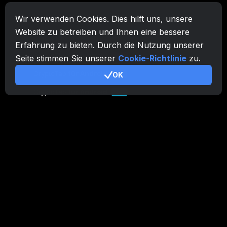
Wir verwenden Cookies. Dies hilft uns, unsere
CryptoTab-Familie
Website zu betreiben und Ihnen eine bessere
CryptoTab
Browser
Erfahrung zu bieten. Durch die Nutzung unserer
CryptoTab
für Android
MAX
Seite stimmen Sie unserer
Cookie-Richtlinie
zu.
CryptoTab
für Android
OK
PRO
CryptoTab
für Android
LITE
CT Pool
NEW
CryptoTab
Farm
CTags
NEW
CT VPN
CB.click
CryptoTab
START
BONUS
CTabs
BONUS