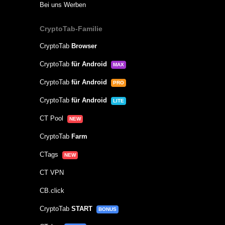
Bei uns Werben
CryptoTab-Familie
CryptoTab
Browser
CryptoTab
für Android
MAX
CryptoTab
für Android
PRO
CryptoTab
für Android
LITE
CT Pool
NEW
CryptoTab
Farm
CTags
NEW
CT VPN
CB.click
CryptoTab
START
BONUS