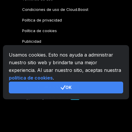
Condiciones de uso de Cloud.Boost
Política de privacidad
Política de cookies
Publicidad
Usamos cookies. Esto nos ayuda a administrar
Familia CryptoTab
nuestro sitio web y brindarte una mejor
CryptoTab
Navegador
experiencia. Al usar nuestro sitio, aceptas nuestra
CryptoTab
para Android
MAX
política de cookies
.
CryptoTab
para Android
OK
PRO
CryptoTab
para Android
LITE
CT Pool
NEW
CryptoTab
Farm
CTags
NEW