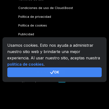
Condiciones de uso de Cloud.Boost
Política de privacidad
Política de cookies
Publicidad
Usamos cookies. Esto nos ayuda a administrar
Familia CryptoTab
nuestro sitio web y brindarte una mejor
CryptoTab
Navegador
experiencia. Al usar nuestro sitio, aceptas nuestra
CryptoTab
para Android
MAX
política de cookies
.
CryptoTab
para Android
OK
PRO
CryptoTab
para Android
LITE
CT Pool
NEW
CryptoTab
Farm
CTags
NEW