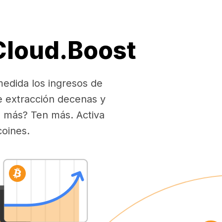
 Cloud.Boost
medida los ingresos de
e extracción decenas y
es más? Ten más. Activa
coines.