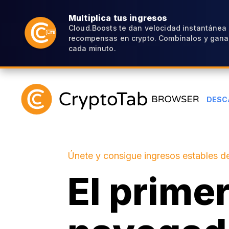
Multiplica tus ingresos
Cloud.Boosts te dan velocidad instantánea
recompensas en crypto. Combínalos y gana
cada minuto.
DESC
Únete y consigue ingresos estables de
El prime