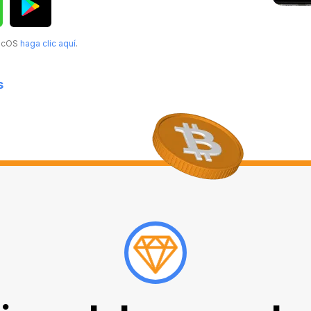
MacOS
haga clic aquí
.
s