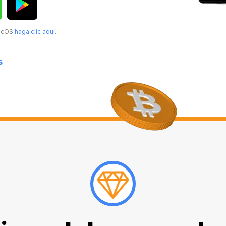
MacOS
haga clic aquí
.
s