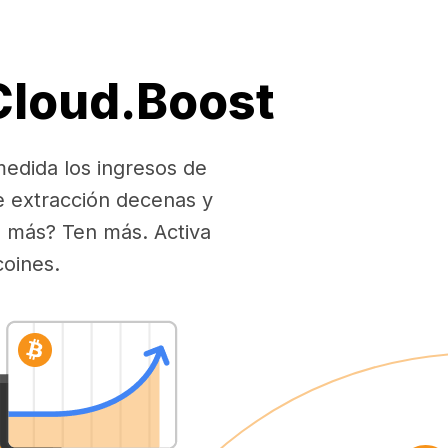
 Cloud.Boost
medida los ingresos de
e extracción decenas y
es más? Ten más. Activa
coines.