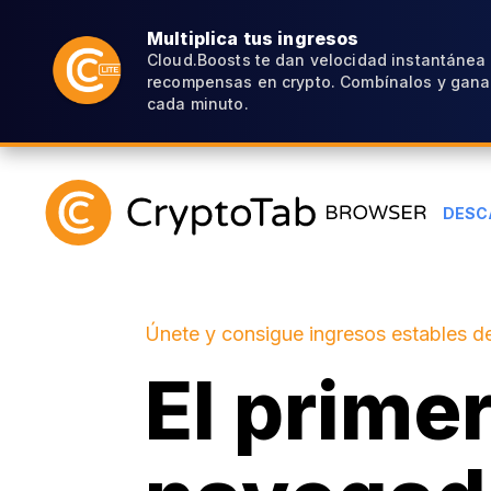
Multiplica tus ingresos
Cloud.Boosts te dan velocidad instantánea
recompensas en crypto. Combínalos y gana
cada minuto.
DESC
Únete y consigue ingresos estables de
El prime