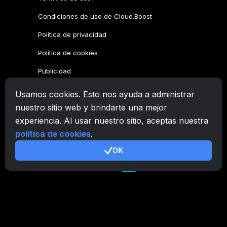
Condiciones de uso de Cloud.Boost
Política de privacidad
Política de cookies
Publicidad
Usamos cookies. Esto nos ayuda a administrar
Familia CryptoTab
nuestro sitio web y brindarte una mejor
CryptoTab
Navegador
experiencia. Al usar nuestro sitio, aceptas nuestra
CryptoTab
para Android
MAX
política de cookies
.
CryptoTab
para Android
OK
PRO
CryptoTab
para Android
LITE
CT Pool
NEW
CryptoTab
Farm
CTags
NEW