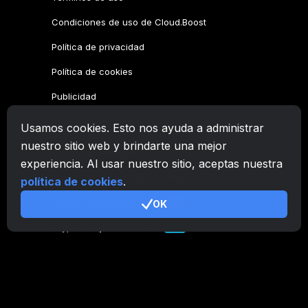
Condiciones de uso de Cloud.Boost
Política de privacidad
Política de cookies
Publicidad
Usamos cookies. Esto nos ayuda a administrar
Familia CryptoTab
nuestro sitio web y brindarte una mejor
CryptoTab
Navegador
experiencia. Al usar nuestro sitio, aceptas nuestra
CryptoTab
para Android
MAX
política de cookies
.
CryptoTab
para Android
OK
PRO
CryptoTab
para Android
LITE
CT Pool
NEW
CryptoTab
Farm
CTags
NEW