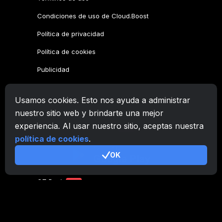
Condiciones de uso de Cloud.Boost
Política de privacidad
Política de cookies
Publicidad
Familia CryptoTab
Usamos cookies. Esto nos ayuda a administrar
CryptoTab
Navegador
nuestro sitio web y brindarte una mejor
experiencia. Al usar nuestro sitio, aceptas nuestra
CryptoTab
para Android
MAX
política de cookies
.
CryptoTab
para Android
PRO
OK
CryptoTab
para Android
LITE
CT Pool
NEW
CryptoTab
Farm
CTags
NEW