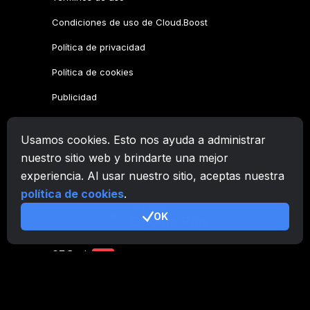
Condiciones de uso de Cloud.Boost
Política de privacidad
Política de cookies
Publicidad
Familia CryptoTab
Usamos cookies. Esto nos ayuda a administrar
CryptoTab
Navegador
nuestro sitio web y brindarte una mejor
experiencia. Al usar nuestro sitio, aceptas nuestra
CryptoTab
para Android
MAX
política de cookies
.
CryptoTab
para Android
PRO
OK
CryptoTab
para Android
LITE
CT Pool
NEW
CryptoTab
Farm
CTags
NEW