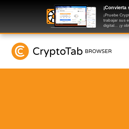
¡Convierta 
¡Pruebe Crypt
trabajar sus
digital... ¡y 