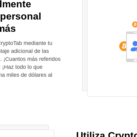
ilmente
 personal
más
CryptoTab mediante tu
aje adicional de las
s. ¡Cuantos más referidos
! ¡Haz todo lo que
na miles de dólares al
Utiliza Cryp