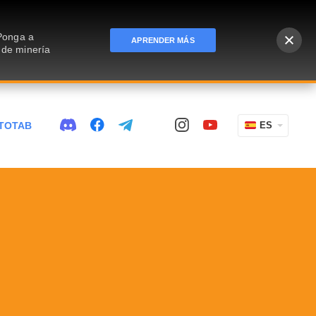
 Ponga a
APRENDER MÁS
 de minería
TOTAB
ES