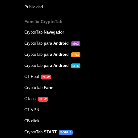
Publicidad
Familia CryptoTab
CryptoTab
Navegador
CryptoTab
para Android
MAX
CryptoTab
para Android
PRO
CryptoTab
para Android
LITE
CT Pool
NEW
CryptoTab
Farm
CTags
NEW
CT VPN
CB.click
CryptoTab
START
BONUS