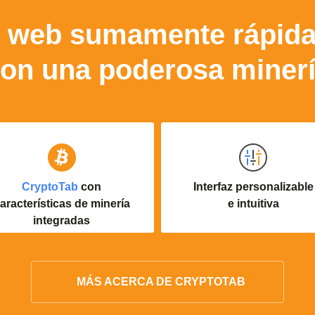
 web sumamente rápid
on una poderosa miner
CryptoTab
con
Interfaz personalizable
aracterísticas de minería
e intuitiva
integradas
MÁS ACERCA DE CRYPTOTAB