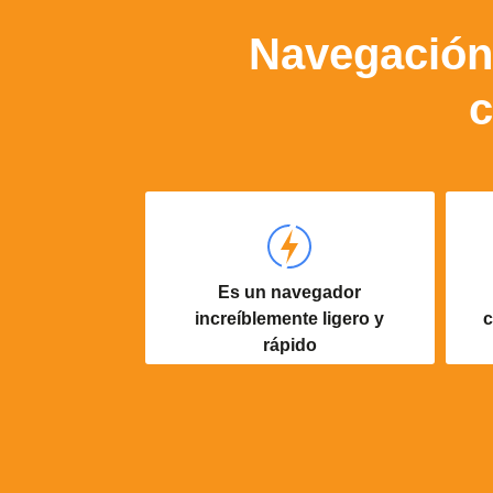
Navegación
c
Es un navegador
increíblemente ligero y
c
rápido