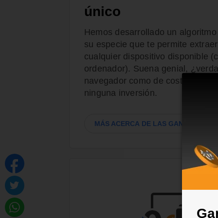
único
Hemos desarrollado un algoritmo
su especie que te permite extraer
cualquier dispositivo disponible 
ordenador). Suena genial, ¿verdad
navegador como de costumbre y c
ninguna inversión.
MÁS ACERCA DE LAS GANANCIAS
Gan