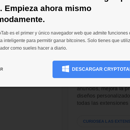
d. Empieza ahora mismo
modamente.
oTab es el primer y único navegador web que admite funciones
a inteligente para permitir ganar bitcoines. Solo tienes que utiliz
omisiones
200 000 exte
ador como sueles hacer a diario.
personalizab
io de pagos y
 Browser realiza
Personaliza el navega
DESCARGAR CRYPTOTA
Retira fondos tan
AR
Chrome Web Store para
ad mínima es solo de
falta: consigue soluc
onlos en tu cartera
anuncios, mejora la p
diseños personalizado
todas las extensiones
CURIOSEA LAS EXTEN