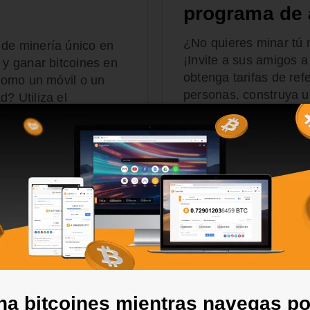
programa de 
¿No quieres minar tú
 de minería único en
¡Invite a sus amigos 
 y ganar bitcoines en
obtenga tarifas de re
(como un móvil o un
personas, construya u
? Utiliza el
obtenga un ingreso pa
onsigue bitcoines sin
MÁS INFORMACIÓN SOB
a bitcoines mientras navegas po