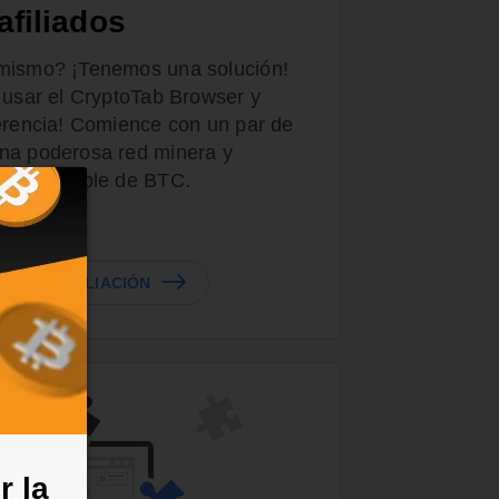
afiliados
 mismo? ¡Tenemos una solución!
a usar el CryptoTab Browser y
ferencia! Comience con un par de
na poderosa red minera y
sivo estable de BTC.
RE LA AFILIACIÓN
r la