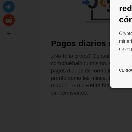
re
có
Crypt
minerí
Pagos diarios sin c
naveg
¿No te lo crees? Consulta el diar
compruébalo tú mismo. CryptoTab
pagos diarios de forma ilimitada. 
CERR
pronto como los mines. La cantid
0.00001 BTC. Retira bitcoines y p
sin comisiones.