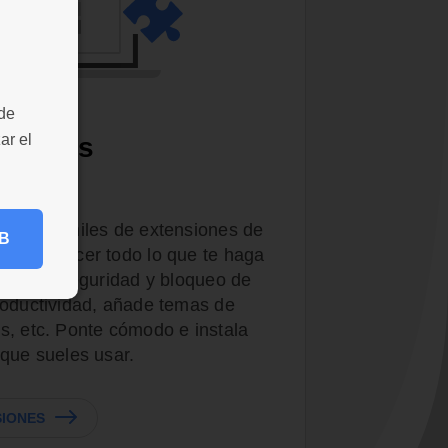
 de
ar el
nsiones
les
dor con miles de extensiones de
B
 satisfacer todo lo que te haga
iones de seguridad y bloqueo de
roductividad, añade temas de
s, etc. Ponte cómodo e instala
 que sueles usar.
SIONES