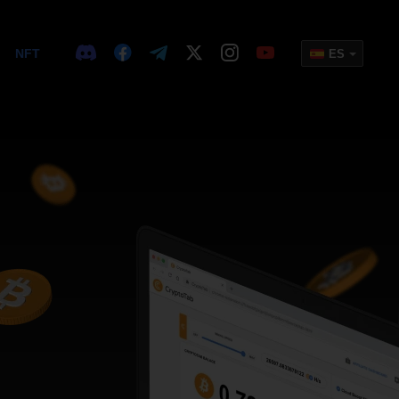
NFT
ES