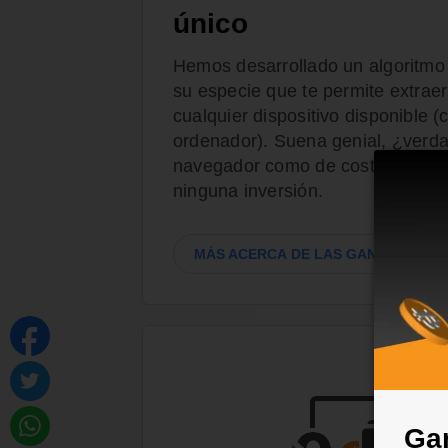
único
Hemos desarrollado un algoritmo
su especie que te permite extraer
cualquier dispositivo disponible 
ordenador). Suena genial, ¿verdad
navegador como de costumbre y c
ninguna inversión.
MÁS ACERCA DE LAS GANANCIAS
Gan