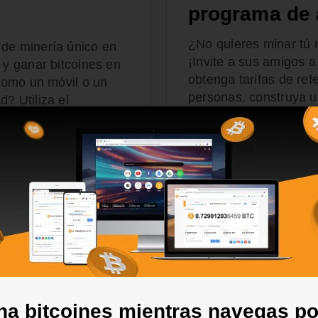
programa de 
¿No quieres minar tú
 de minería único en
¡Invite a sus amigos 
 y ganar bitcoines en
obtenga tarifas de re
(como un móvil o un
personas, construya u
? Utiliza el
obtenga un ingreso pa
onsigue bitcoines sin
MÁS INFORMACIÓN SOB
a bitcoines mientras navegas po