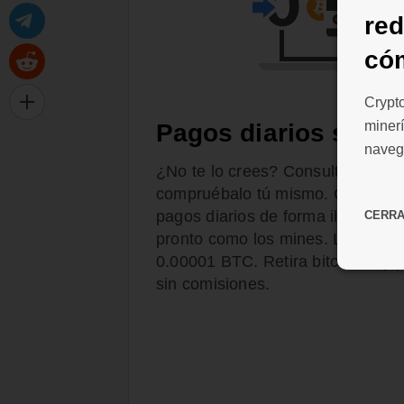
re
có
Crypt
minerí
Pagos diarios sin c
naveg
¿No te lo crees? Consulta el diar
compruébalo tú mismo. CryptoTab
pagos diarios de forma ilimitada. 
CERR
pronto como los mines. La cantid
0.00001 BTC. Retira bitcoines y p
sin comisiones.