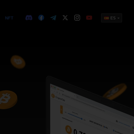
NFT
ES