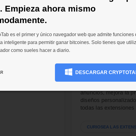
d. Empieza ahora mismo
modamente.
oTab es el primer y único navegador web que admite funciones
a inteligente para permitir ganar bitcoines. Solo tienes que utiliz
omisiones
200 000 exte
ador como sueles hacer a diario.
personalizab
io de pagos y
 Browser realiza
Personaliza el navega
DESCARGAR CRYPTOTA
Retira fondos tan
AR
Chrome Web Store para
ad mínima es solo de
falta: consigue soluc
onlos en tu cartera
anuncios, mejora la p
diseños personalizado
todas las extensiones
CURIOSEA LAS EXTEN