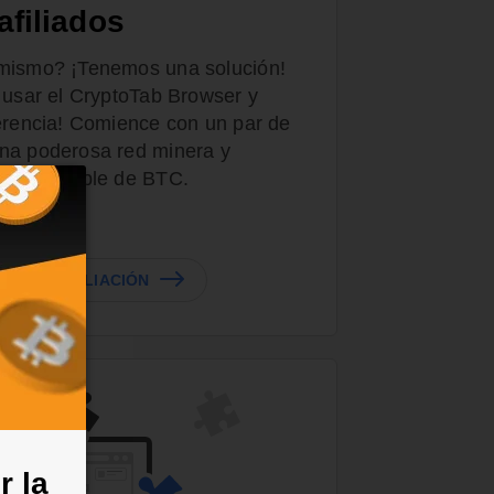
afiliados
 mismo? ¡Tenemos una solución!
a usar el CryptoTab Browser y
ferencia! Comience con un par de
na poderosa red minera y
sivo estable de BTC.
RE LA AFILIACIÓN
r la