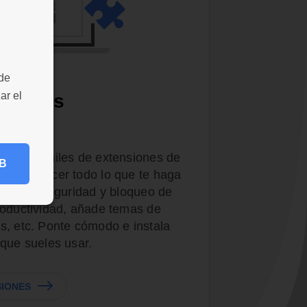
 de
ar el
nsiones
les
dor con miles de extensiones de
B
 satisfacer todo lo que te haga
iones de seguridad y bloqueo de
roductividad, añade temas de
s, etc. Ponte cómodo e instala
 que sueles usar.
SIONES