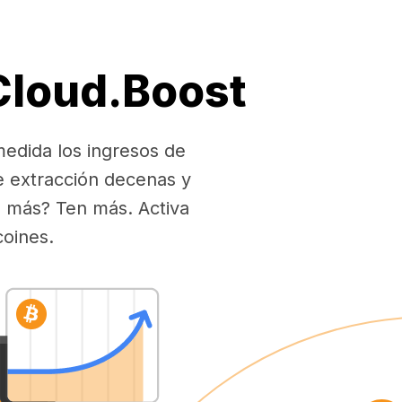
 Cloud.Boost
medida los ingresos de
e extracción decenas y
es más? Ten más. Activa
coines.