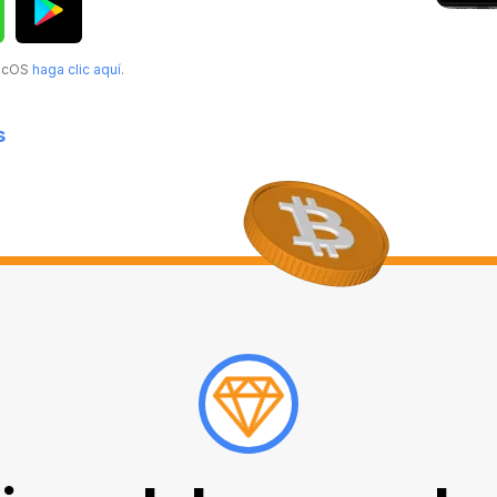
MacOS
haga clic aquí
.
s