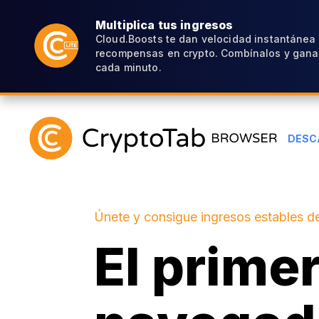
Multiplica tus ingresos
Cloud.Boosts te dan velocidad instantánea
recompensas en crypto. Combínalos y gana
cada minuto.
DESC
Únete y consigue ingresos estables de
El prime