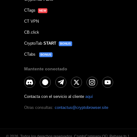
CTags
NEW
CT VPN
CB.click
CryptoTab
START
BONUS
CTabs
BONUS
Mantente conectado
Contacta con el servicio al cliente
aquí
Otras consultas:
contactus@cryptobrowser.site
© 2026.
Todos los derechos reservados. CryptoCompany OÜ, Rebase tn 1,