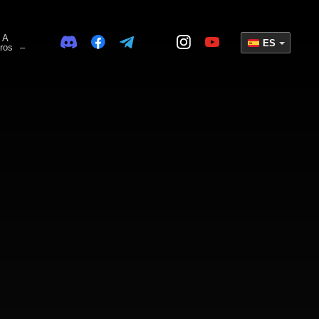
 A
ES
ros
–