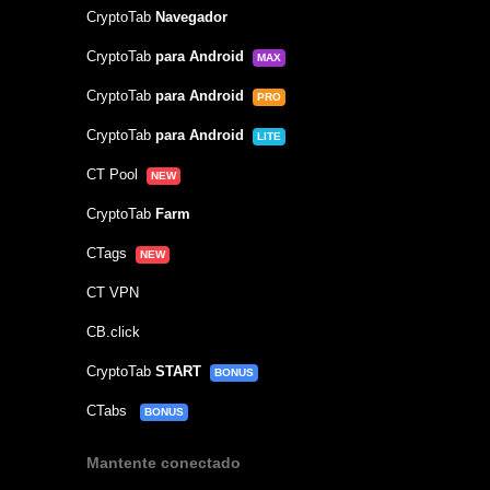
CryptoTab
Navegador
CryptoTab
para Android
MAX
CryptoTab
para Android
PRO
CryptoTab
para Android
LITE
CT Pool
NEW
CryptoTab
Farm
CTags
NEW
CT VPN
CB.click
CryptoTab
START
BONUS
CTabs
BONUS
Mantente conectado