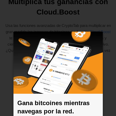
Multiplica tus ganancias con
Cloud.Boost
Usa las funciones avanzadas de CryptoTab para multiplicar en
gran medida los ingresos de bitcoines. La función
Cloud.Boost
te permite aumentar la velocidad de extracción decenas y
cientos de veces sin afectar al rendimiento de tu dispositivo.
¿Quieres más? Ten más. Activa varios potenciadores a la vez
para ganar aún más bitcoines.
Gana bitcoines mientras
navegas por la red.