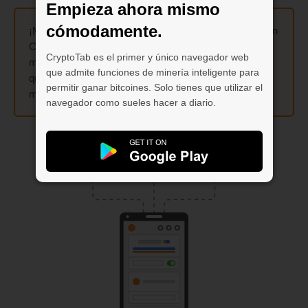
Empieza ahora mismo
cómodamente.
¡Mina hasta
300 veces más rápido
utilizando la función
Cloud.Boost en tu dispositivo móvil! Activa los
CryptoTab es el primer y único navegador web
multiplicadores
X2
,
X5
,
X10
o
X15
y combínalos como
que admite funciones de minería inteligente para
quieras: todos se suman y combinan al comenzar a
permitir ganar bitcoines. Solo tienes que utilizar el
minar.
navegador como sueles hacer a diario.