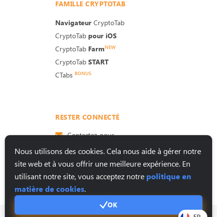
FAMILLE CRYPTOTAB
Navigateur
CryptoTab
CryptoTab
pour iOS
NEW
CryptoTab
Farm
CryptoTab
START
BONUS
CTabs
RESTER CONNECTÉ
Contactez-nous
Nous utilisons des cookies. Cela nous aide à gérer notre
site web et à vous offrir une meilleure expérience. En
utilisant notre site, vous acceptez notre
politique en
matière de cookies
.
OK
FR
© 2026. Tous droits réservés.