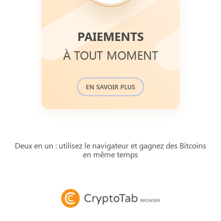
PAIEMENTS
All transfers of funds confirmed in
Bitcoin blockchain transaction
À TOUT MOMENT
database and available to check.
You can find the history of recent
.
journal
payments in a
EN SAVOIR PLUS
Deux en un : utilisez le navigateur et gagnez des Bitcoins
en même temps