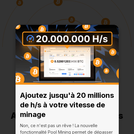
Ajoutez jusqu'à 20 millions
de h/s à votre vitesse de
minage
Ajoutez jusqu'à 20 millions
de h/s à votre vitesse de
Non, ce n'est pas un rêve ! La nouvelle
fonctionnalité Pool Mining permet de dépasser