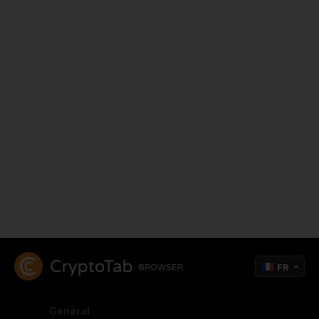
FR
Général