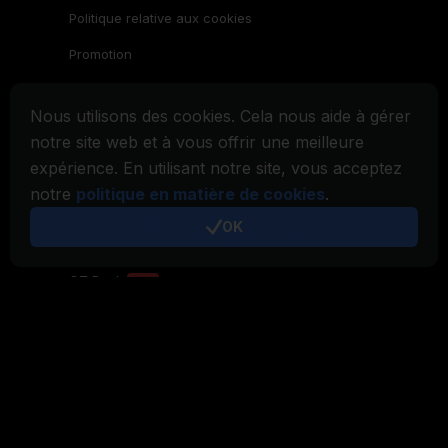
Politique relative aux cookies
Promotion
Famille CryptoTab
Nous utilisons des cookies. Cela nous aide à gérer
Navigateur
CryptoTab
notre site web et à vous offrir une meilleure
expérience. En utilisant notre site, vous acceptez
CryptoTab
pour Android
MAX
notre
politique en matière de cookies
.
CryptoTab
pour Android
PRO
OK
CryptoTab
pour Android
LITE
CT Pool
NEW
CryptoTab
Farm
CTags
NEW
CT VPN
CB.click