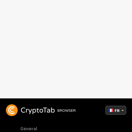
FR
Général