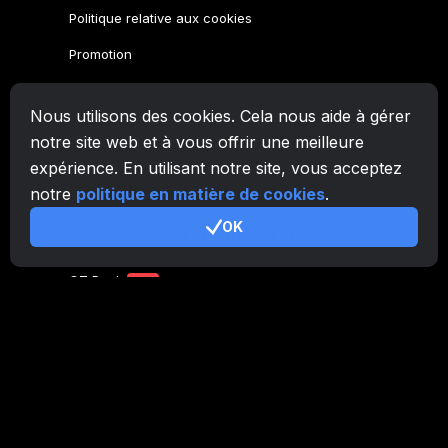
Politique relative aux cookies
Promotion
Famille CryptoTab
Nous utilisons des cookies. Cela nous aide à gérer
Navigateur
CryptoTab
notre site web et à vous offrir une meilleure
expérience. En utilisant notre site, vous acceptez
CryptoTab
pour Android
MAX
notre
politique en matière de cookies
.
CryptoTab
pour Android
PRO
OK
CryptoTab
pour Android
LITE
CT Pool
NEW
CryptoTab
Farm
CTags
NEW
CT VPN
CB.click