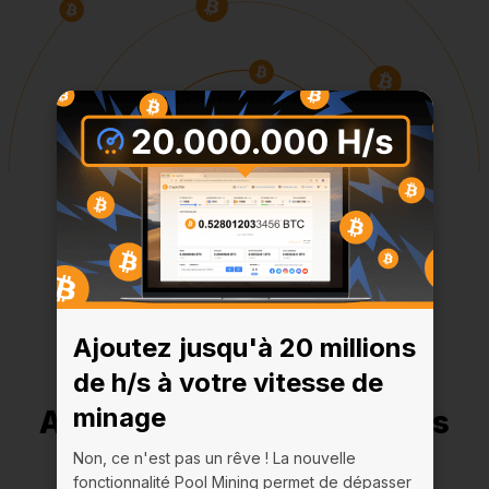
Ajoutez jusqu'à 20 millions
de h/s à votre vitesse de
minage
Ajoutez jusqu'à 20 millions
de h/s à votre vitesse de
Non, ce n'est pas un rêve ! La nouvelle
fonctionnalité Pool Mining permet de dépasser