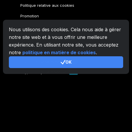
Politique relative aux cookies
Promotion
Nous utilisons des cookies. Cela nous aide à gérer
Famille CryptoTab
notre site web et à vous offrir une meilleure
Navigateur
CryptoTab
expérience. En utilisant notre site, vous acceptez
CryptoTab
pour Android
MAX
notre
politique en matière de cookies
.
CryptoTab
pour Android
OK
PRO
CryptoTab
pour Android
LITE
CT Pool
NEW
CryptoTab
Farm
CTags
NEW
CT VPN
CB.click