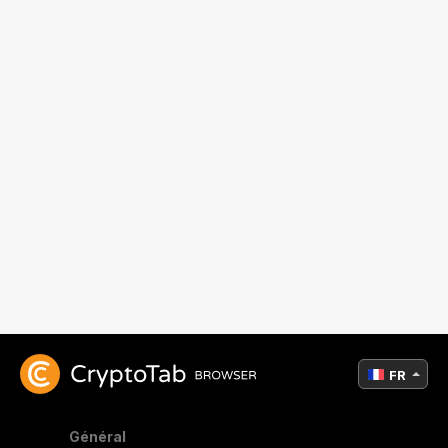
FR
Général