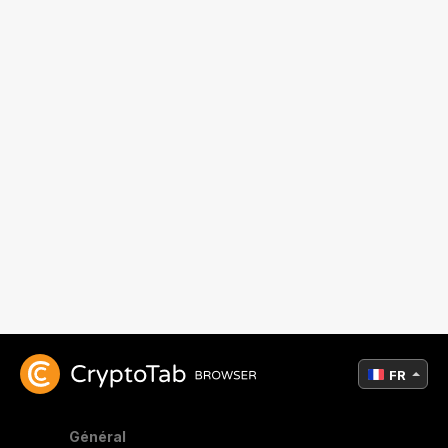
FR
Général