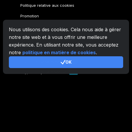
Politique relative aux cookies
Promotion
Nous utilisons des cookies. Cela nous aide à gérer
Famille CryptoTab
notre site web et à vous offrir une meilleure
Navigateur
CryptoTab
expérience. En utilisant notre site, vous acceptez
CryptoTab
pour Android
MAX
notre
politique en matière de cookies
.
CryptoTab
pour Android
OK
PRO
CryptoTab
pour Android
LITE
CT Pool
NEW
CryptoTab
Farm
CTags
NEW
CT VPN
CB.click