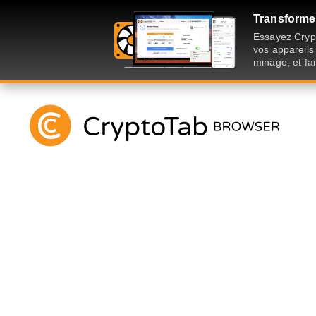
Transformer
Essayez Crypt
vos appareils
minage, et fai