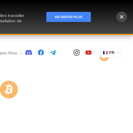
es travailler
EN SAVOIR PLUS
tallation de
FR
gnez-Nous
–