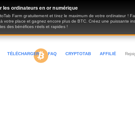
 les ordinateurs en or numérique
oTab Farm gratuitement et tirez le maximum de votre ordinateur ! Fait
 à votre place et gagnez encore plus de BTC. Créez une puissante ins
tes des bénéfices réels et rapides !
TÉLÉCHARGER
FAQ
CRYPTOTAB
AFFILIÉ
Rejoi