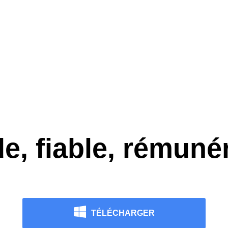
e, fiable, rémuné
TÉLÉCHARGER