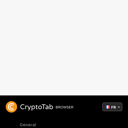
FR
Général