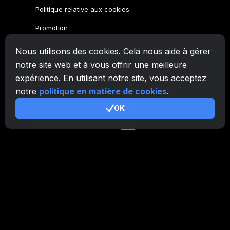
Politique relative aux cookies
Promotion
Nous utilisons des cookies. Cela nous aide à gérer
Famille CryptoTab
notre site web et à vous offrir une meilleure
Navigateur
CryptoTab
expérience. En utilisant notre site, vous acceptez
CryptoTab
pour Android
MAX
notre
politique en matière de cookies
.
CryptoTab
pour Android
OK
PRO
CryptoTab
pour Android
LITE
CT Pool
NEW
CryptoTab
Farm
CTags
NEW
CT VPN
CB.click