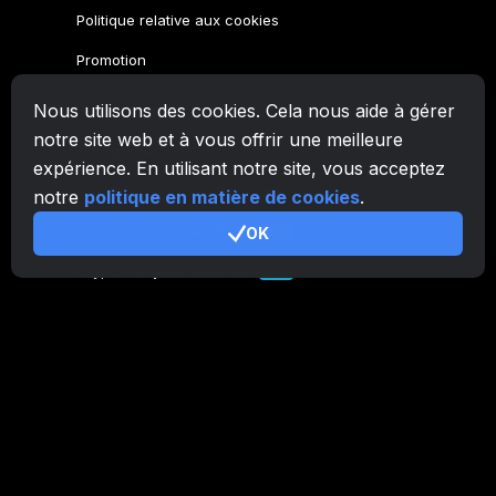
Politique relative aux cookies
Promotion
Nous utilisons des cookies. Cela nous aide à gérer
Famille CryptoTab
notre site web et à vous offrir une meilleure
Navigateur
CryptoTab
expérience. En utilisant notre site, vous acceptez
CryptoTab
pour Android
MAX
notre
politique en matière de cookies
.
CryptoTab
pour Android
OK
PRO
CryptoTab
pour Android
LITE
CT Pool
NEW
CryptoTab
Farm
CTags
NEW
CT VPN
CB.click