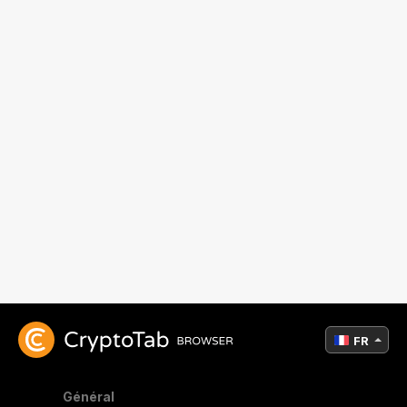
FR
Général