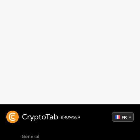
FR
Général