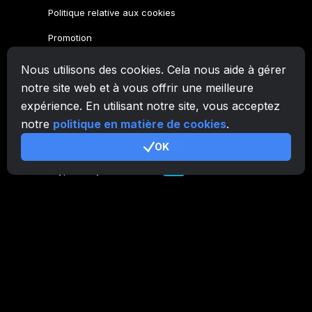
Politique relative aux cookies
Promotion
Nous utilisons des cookies. Cela nous aide à gérer
Famille CryptoTab
notre site web et à vous offrir une meilleure
Navigateur
CryptoTab
expérience. En utilisant notre site, vous acceptez
CryptoTab
pour Android
MAX
notre
politique en matière de cookies
.
CryptoTab
pour Android
OK
PRO
CryptoTab
pour Android
LITE
CT Pool
NEW
CryptoTab
Farm
CTags
NEW
CT VPN
CB.click