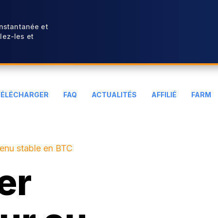
instantanée et
ez-les et
TÉLÉCHARGER
FAQ
ACTUALITÉS
AFFILIÉ
FARM
venu stable en BTC
er