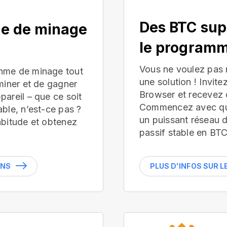
Des BTC sup
ue de minage
le programm
Vous ne voulez pas
hme de minage tout
une solution ! Invite
miner et de gagner
Browser et recevez 
areil – que ce soit
Commencez avec que
ble, n’est-ce pas ?
un puissant réseau 
abitude et obtenez
passif stable en BTC
INS
PLUS D'INFOS SUR 