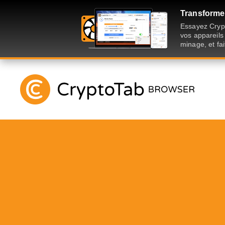
Transformer
Essayez Crypt
vos appareils
minage, et fai