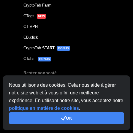
CryptoTab
Farm
CTags
NEW
CT VPN
CB.click
CryptoTab
START
BONUS
CTabs
BONUS
Rester connecté
Nous utilisons des cookies. Cela nous aide à gérer
notre site web et à vous offrir une meilleure
Contacter le support
ici
expérience. En utilisant notre site, vous acceptez notre
politique en matière de cookies
.
Autres demandes:
contactus@cryptobrowser.site
OK