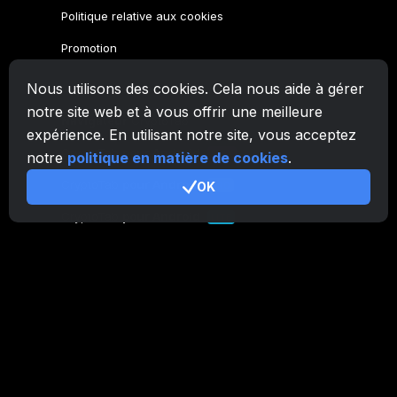
Politique relative aux cookies
Promotion
Nous utilisons des cookies. Cela nous aide à gérer
Famille CryptoTab
notre site web et à vous offrir une meilleure
Navigateur
CryptoTab
expérience. En utilisant notre site, vous acceptez
CryptoTab
pour Android
MAX
notre
politique en matière de cookies
.
CryptoTab
pour Android
OK
PRO
CryptoTab
pour Android
LITE
CT Pool
NEW
CryptoTab
Farm
CTags
NEW
CT VPN
CB.click