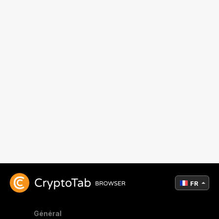
FR
Général