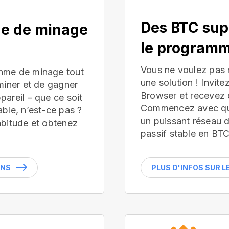
Des BTC sup
ue de minage
le programm
Vous ne voulez pas
hme de minage tout
une solution ! Invite
miner et de gagner
Browser et recevez 
areil – que ce soit
Commencez avec que
ble, n’est-ce pas ?
un puissant réseau 
abitude et obtenez
passif stable en BTC
INS
PLUS D'INFOS SUR 