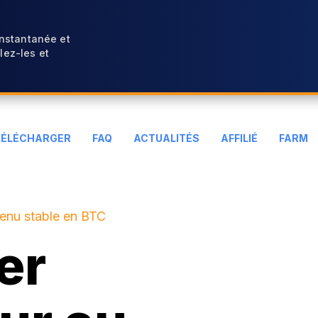
instantanée et
ez-les et
TÉLÉCHARGER
FAQ
ACTUALITÉS
AFFILIÉ
FARM
venu stable en BTC
er