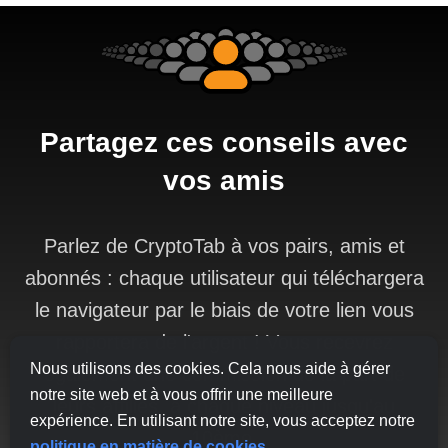
Partagez ces conseils avec
vos amis
Parlez de CryptoTab à vos pairs, amis et
abonnés : chaque utilisateur qui téléchargera
le navigateur par le biais de votre lien vous
rapportera de l'argent ! Vous recevrez
Nous utilisons des cookies. Cela nous aide à gérer
également une commission de la part de
notre site web et à vous offrir une meilleure
leurs affiliés, à chaque niveau jusqu'au
expérience. En utilisant notre site, vous acceptez notre
10ème.
politique en matière de cookies
.