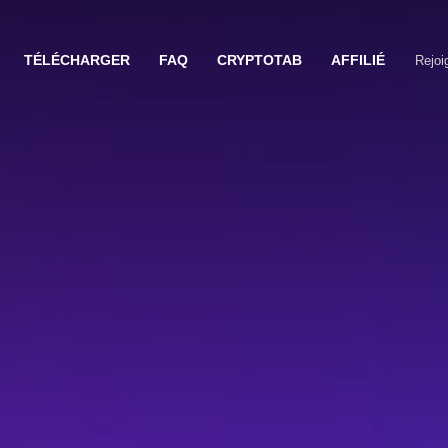
TÉLÉCHARGER
FAQ
CRYPTOTAB
AFFILIÉ
Rejoi