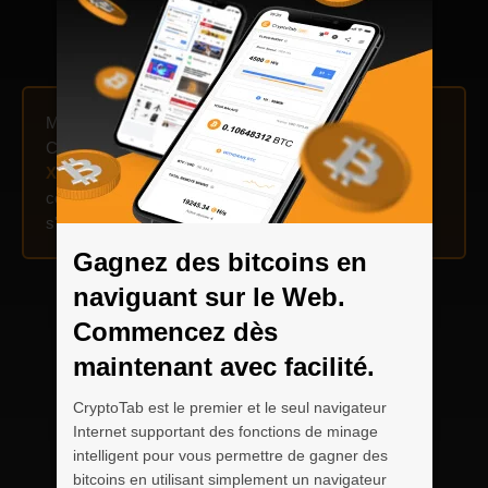
Minez jusqu'à
300 fois plus vite
en utilisant la fonction
Cloud.Boost sur votre appareil mobile ! Activez
X2
,
X15
,
X10
, ou
X15
multiplicateurs et combinez-les
comme vous le souhaitez — tout se met en place et
s'accorde lorsque le minage est lancé.
Gagnez des bitcoins en
naviguant sur le Web.
Commencez dès
maintenant avec facilité.
CryptoTab est le premier et le seul navigateur
Internet supportant des fonctions de minage
intelligent pour vous permettre de gagner des
bitcoins en utilisant simplement un navigateur