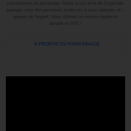
commissions de parrainage. Parlez à vos amis de CryptoTab,
partagez votre lien personnel, invitez-les à vous rejoindre, et…
gagnez de l'argent ! Vous obtenez un revenu régulier et
durable en BTC !
À PROPOS DU PARRAINAGE