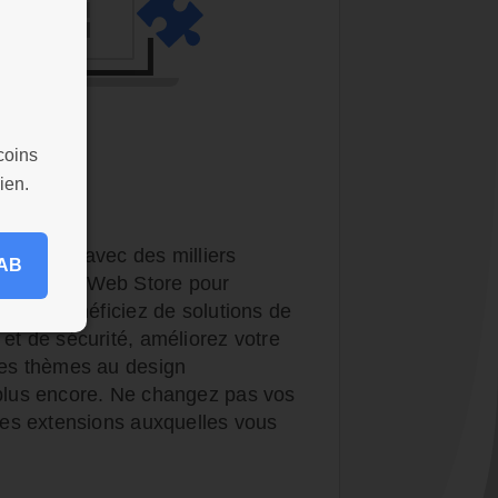
coins
nsions
ien.
bles
vigateur avec des milliers
AB
du Chrome Web Store pour
oins : bénéficiez de solutions de
 et de sécurité, améliorez votre
 des thèmes au design
 plus encore. Ne changez pas vos
 les extensions auxquelles vous