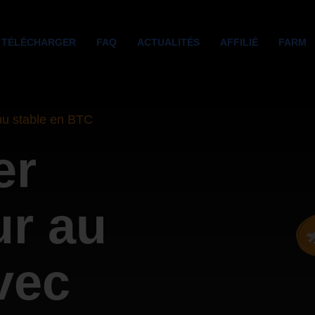
TÉLÉCHARGER
FAQ
ACTUALITÉS
AFFILIÉ
FARM
nu stable en BTC
er
ur au
vec