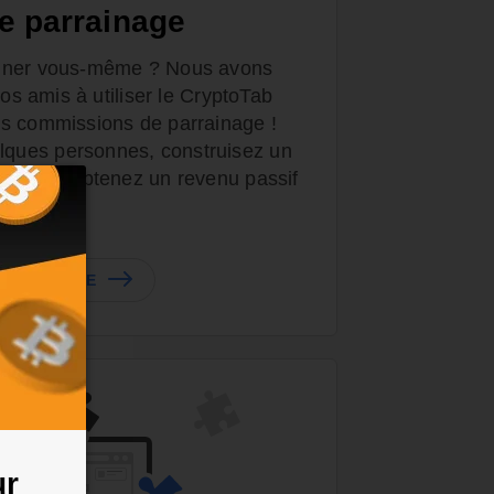
e parrainage
miner vous-même ? Nous avons
vos amis à utiliser le CryptoTab
s commissions de parrainage !
ues personnes, construisez un
nage et obtenez un revenu passif
 PARRAINAGE
ur