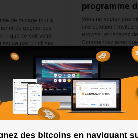
programme d
Vous ne voulez pas 
hme de minage tout à
une solution ! Invitez 
iner et de gagner des
Browser et recevez de
l – que ce soit votre
Commencez avec quelq
’est-ce pas ? Utilisez
puissant réseau de mi
t obtenez des bitcoins
stable en BTC.
INS
PLUS D'INFOS SUR LE
nez des bitcoins en naviguant s