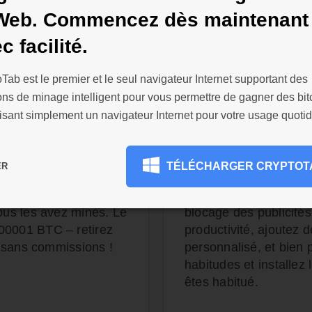
 Web. Commencez dès maintenant
c facilité.
Tab est le premier et le seul navigateur Internet supportant des
ons de minage intelligent pour vous permettre de gagner des bit
idiens, aucune
200 000 exte
lisant simplement un navigateur Internet pour votre usage quotid
personnalisa
tez le journal des
Personnalisez votre na
TÉLÉCHARGER CRYPTOT
ER
me ! CryptoTab
d'extensions issues 
ité de paiements par
satisfaire tous vos bes
ous les avez minés. Le
blocage des publicités
00001 BTC – retirez
productivité, ajoutez
e
sans commissions !
personnalisé, et bien
habitudes et installez
êtes habitué.