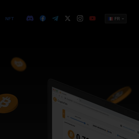
NFT
FR