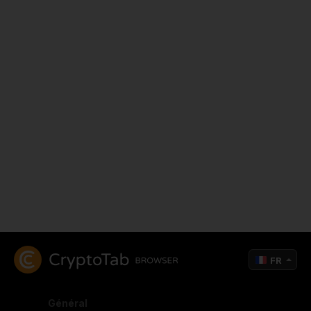
FR
Général