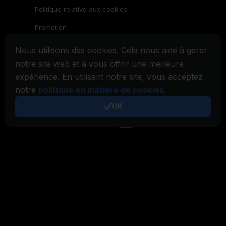
Politique relative aux cookies
Promotion
Nous utilisons des cookies. Cela nous aide à gérer
Famille CryptoTab
notre site web et à vous offrir une meilleure
Navigateur
CryptoTab
expérience. En utilisant notre site, vous acceptez
CryptoTab
pour Android
MAX
notre
politique en matière de cookies
.
CryptoTab
pour Android
OK
PRO
CryptoTab
pour Android
LITE
CT Pool
NEW
CryptoTab
Farm
CTags
NEW
CT VPN
CB.click