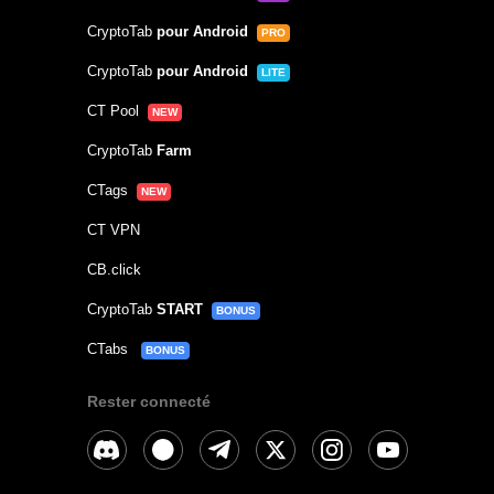
CryptoTab
pour Android
PRO
CryptoTab
pour Android
LITE
CT Pool
NEW
CryptoTab
Farm
CTags
NEW
CT VPN
CB.click
CryptoTab
START
BONUS
CTabs
BONUS
Rester connecté