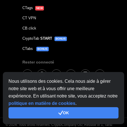
CTags
NEW
CT VPN
CB.click
CryptoTab
START
BONUS
CTabs
BONUS
Rester connecté
Nous utilisons des cookies. Cela nous aide à gérer
Contacter le support
ici
notre site web et à vous offrir une meilleure
expérience. En utilisant notre site, vous acceptez notre
Autres demandes:
contactus@cryptobrowser.site
politique en matière de cookies
.
OK
© 2026.
Tous droits réservés. CryptoCompany OÜ, Rebase tn 1, Tartu