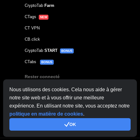
CryptoTab
Farm
CTags
NEW
CT VPN
CB.click
CryptoTab
START
BONUS
CTabs
BONUS
Rester connecté
Nous utilisons des cookies. Cela nous aide à gérer
notre site web et à vous offrir une meilleure
Contacter le support
ici
expérience. En utilisant notre site, vous acceptez notre
politique en matière de cookies
.
Autres demandes:
contactus@cryptobrowser.site
OK