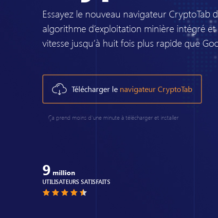
Essayez le nouveau navigateur CryptoTab d
algorithme d’exploitation minière intégré e
vitesse jusqu’à huit fois plus rapide que G
Télécharger le
navigateur CryptoTab
Ça prend moins d’une minute à télécharger et installer
9
million
UTILISATEURS SATISFAITS