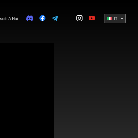
sciti A Noi
–
IT