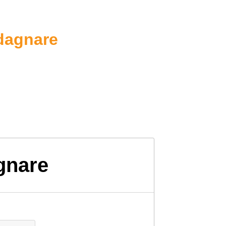
adagnare
gnare