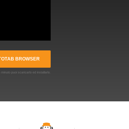
TOTAB BROWSER
 minuto puoi scaricarlo ed installarlo.