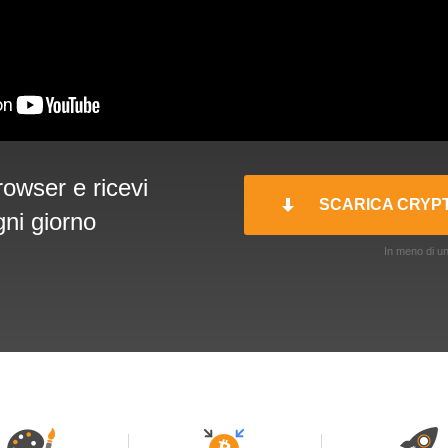
rowser e ricevi
SCARICA CRYP
gni giorno
In meno di un